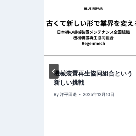
コプロ
機械装置再生協同組合という
 機械の再
新しい挑戦
コノミー
By
洋平田邊
2025年12月10日
日