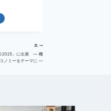
ド
次
2025」に出展 ― 機
コノミーをテーマに ―