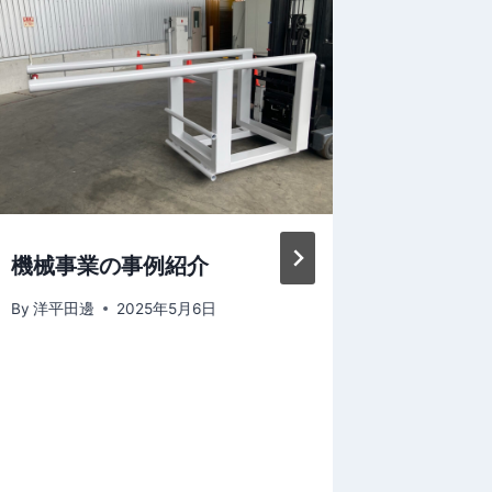
機械事業の事例紹介
【出展
造業展
By
洋平田邊
2025年5月6日
ールド 
ンテナ
Mach
す！
By
洋平田